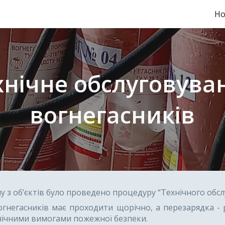
Но
ip to main content
Skip to navigat
хнічне обслуговува
вогнегасників
у з об’єктів було проведено процедуру “Технічного обсл
гнегасників має проходити щорічно, а перезарядка - 
нічними вимогами пожежної безпеки.