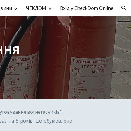
вини
ЧЕКДОМ
Вхід у CheckDom Online
ion
ння
уговування вогнегасників”.
раз на 5 років. Це обумовлено