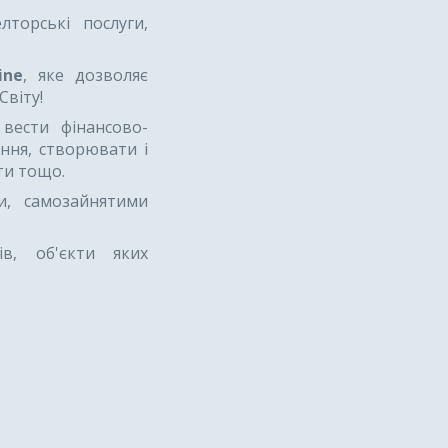
лторські послуги,
ine
, яке дозволяє
Світу!
вести фінансово-
ння, створювати і
ти тощо.
и, самозайнятими
ів, об'єкти яких