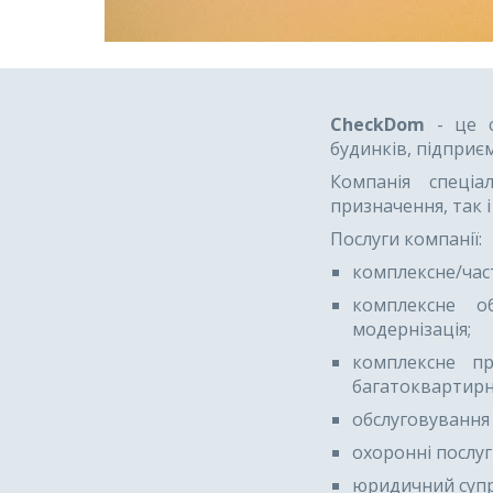
CheckDom
- це с
будинків, підприє
Компанія спеціа
призначення, так 
Послуги компанії:
комплексне/час
комплексне о
модернізація;
комплексне пр
багатоквартирни
обслуговування 
охоронні послуг
юридичний супр