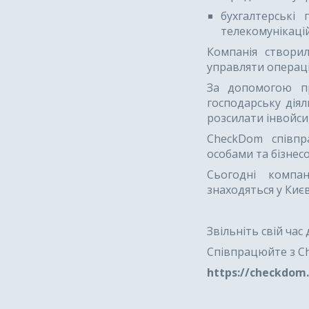
бухгалтерські 
телекомунікацій
Компанія створи
управляти операці
За допомогою пр
господарську дія
розсилати інвойси
CheckDom співпр
особами та бізнес
Сьогодні компан
знаходяться у Києв
Звільніть свій час
Співпрацюйте з C
https://checkdom.