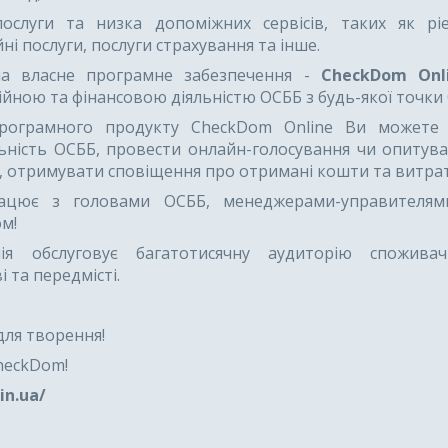
послуги та низка допоміжних сервісів, таких як ріе
ні послуги, послуги страхування та інше.
ла власне програмне забезпечення -
CheckDom Onl
йною та фінансовою діяльністю ОСББ з будь-якої точки 
ограмного продукту CheckDom Online Ви можете 
льність ОСББ, провести онлайн-голосування чи опитува
, отримувати сповіщення про отримані кошти та витра
ацює з головами ОСББ, менеджерами-управителям
ом!
ія обслуговує багатотисячну аудиторію споживач
і та передмісті.
 для творення!
heckDom!
in.ua/