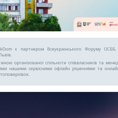
kDom
є партнером Всеукраїнського Форуму ОСББ,
Львів
.
тиною організованої спільноти співвласників та мен
ними нашими сервісними офлайн рішеннями та онлай
атоповерхівок.