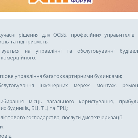
учасні рішення для ОСББ, професійних управителів 
мців та підприємств.
лізується на управлінні та обслуговуванні будів
і комерційного.
ткове управління багатоквартирними будинками;
бслуговування інженерних мереж: монтаж, ремонт
ибирання місць загального користування, прибуди
х будинків, БЦ, ТЦ та ТРЦ;
ліфтового господарства, послуги диспетчеризації;
и;
овід;