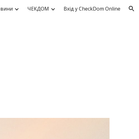
вини
ЧЕКДОМ
Вхід у CheckDom Online
ion
 