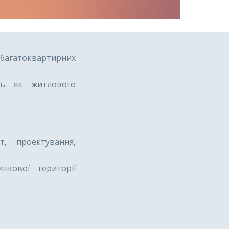
багатоквартирних
ель як житлового
, проектування,
нкової території